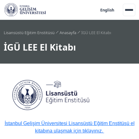
English
Lisansüstü Eğitim Enstitüsü
Anasayfa
İGÜ LEE El Kitabı
İGÜ LEE El Kitabı
İstanbul Gelişim Üniversitesi Lisansüstü Eğitim Enstitüsü el
kitabına ulaşmak için tıklayınız.