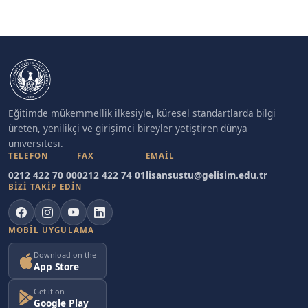
Eğitimde mükemmellik ilkesiyle, küresel standartlarda bilgi
üreten, yenilikçi ve girişimci bireyler yetiştiren dünya
üniversitesi.
TELEFON
FAX
EMAIL
0212 422 70 00
0212 422 74 01
lisansustu@gelisim.edu.tr
BİZİ TAKİP EDİN
MOBIL UYGULAMA
Download on the
App Store
Get it on
Google Play