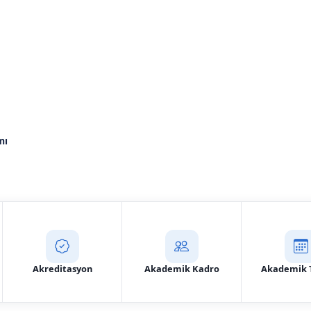
erapi ve Rehabilitasyo
) Bölümü
mı
Aday Başvuru
İletişim
Akreditasyon
Akademik Kadro
Akademik 