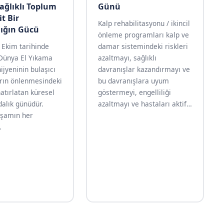
ağlıklı Toplum
Günü
it Bir
Kalp rehabilitasyonu / ikincil
lığın Gücü
önleme programları kalp ve
5 Ekim tarihinde
damar sistemindeki riskleri
Dünya El Yıkama
azaltmayı, sağlıklı
ijyeninin bulaşıcı
davranışlar kazandırmayı ve
arın önlenmesindeki
bu davranışlara uyum
atırlatan küresel
göstermeyi, engelliliği
dalık günüdür.
azaltmayı ve hastaları aktif
…
aşamın her
…