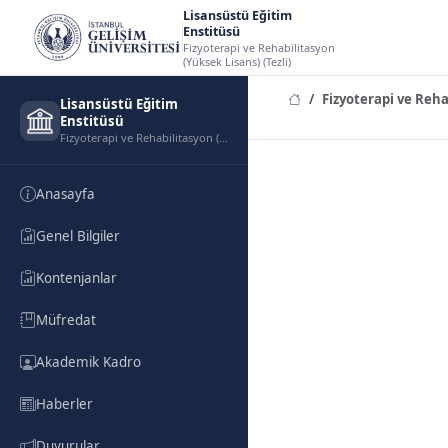
Lisansüstü Eğitim
Enstitüsü
Fizyoterapi ve Rehabilitasyon
(Yüksek Lisans) (Tezli)
Fizyoterapi ve Reha
Lisansüstü Eğitim
Enstitüsü
Fizyoterapi ve Rehabilitasyon (Yüksek Lisans) (Tezli)
Anasayfa
Genel Bilgiler
Kontenjanlar
Müfredat
Akademik Kadro
Haberler
Duyurular