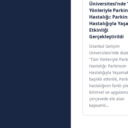
Üniversitesi’nde
Yönleriyle Parki
Hastalığı: Parki
Hastalığıyla Ya
Etkinliği
Gerçekleştirildi
İstanbul Gelişim
Üniversitesi’nde düz
“Tüm Yönleriyle Park
Hastalığı: Parkinson
Hastalığıyla Yaşama
başlıklı etkinlik, Par
hastalığının farklı yö
bilimsel ve uygulamal
çerçevede ele alan
kapsamlı
…