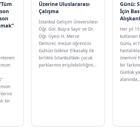
 “Tüm
Üzerine Uluslararası
Günü: S
nson
Çalışma
İçin Bas
nson
Alışkan
İstanbul Gelişim Üniversitesi
şamak”
Öğr. Gör. Büşra Sayir ve Dr.
Her yıl 1
Öğr. Üyesi H. Merve
kutlanan 
Demirer, mezun öğrencisi
Günü, el h
Gülsün Göknur Elkasaby ile
hastalıkl
enlenen
birlikte İstanbul’daki çocuk
önemini h
inson
parklarının erişilebilirliğini
…
bir farkın
Günlük y
k”
alanında
kinson
nlerini
ı bir