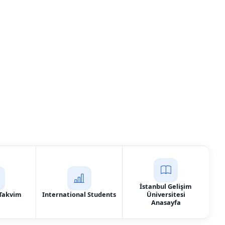
n (Yüksek Lisans)
İstanbul Gelişim
Takvim
International Students
Üniversitesi
Anasayfa