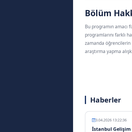
Bölüm Hak
Bu programın amacı fizy
programlarını farklı h
zamanda öğrencilerin b
araştırma yapma alışka
Haberler
3.04.2026 13:22:36
İstanbul Gelişim