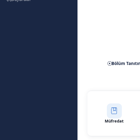
Fizyot
(Tezli
Bölüm Tanıtı
Müfredat