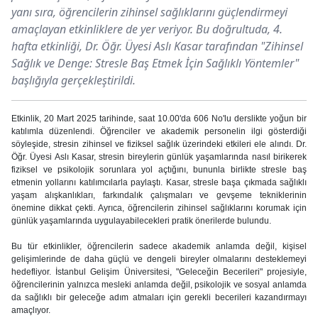
yanı sıra, öğrencilerin zihinsel sağlıklarını güçlendirmeyi
amaçlayan etkinliklere de yer veriyor. Bu doğrultuda, 4.
hafta etkinliği, Dr. Öğr. Üyesi Aslı Kasar tarafından "Zihinsel
Sağlık ve Denge: Stresle Baş Etmek İçin Sağlıklı Yöntemler"
başlığıyla gerçekleştirildi.
Etkinlik, 20 Mart 2025 tarihinde, saat 10.00'da 606 No'lu derslikte yoğun bir
katılımla düzenlendi. Öğrenciler ve akademik personelin ilgi gösterdiği
söyleşide, stresin zihinsel ve fiziksel sağlık üzerindeki etkileri ele alındı. Dr.
Öğr. Üyesi Aslı Kasar, stresin bireylerin günlük yaşamlarında nasıl birikerek
fiziksel ve psikolojik sorunlara yol açtığını, bununla birlikte stresle baş
etmenin yollarını katılımcılarla paylaştı. Kasar, stresle başa çıkmada sağlıklı
yaşam alışkanlıkları, farkındalık çalışmaları ve gevşeme tekniklerinin
önemine dikkat çekti. Ayrıca, öğrencilerin zihinsel sağlıklarını korumak için
günlük yaşamlarında uygulayabilecekleri pratik önerilerde bulundu.
Bu tür etkinlikler, öğrencilerin sadece akademik anlamda değil, kişisel
gelişimlerinde de daha güçlü ve dengeli bireyler olmalarını desteklemeyi
hedefliyor. İstanbul Gelişim Üniversitesi, "Geleceğin Becerileri" projesiyle,
öğrencilerinin yalnızca mesleki anlamda değil, psikolojik ve sosyal anlamda
da sağlıklı bir geleceğe adım atmaları için gerekli becerileri kazandırmayı
amaçlıyor.