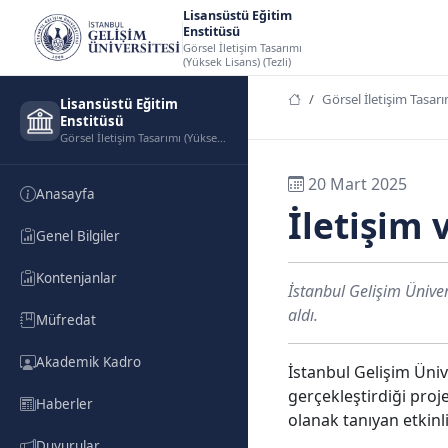
Lisansüstü Eğitim
Enstitüsü
Görsel İletişim Tasarımı
(Yüksek Lisans) (Tezli)
Görsel İletişim Tasarı
Lisansüstü Eğitim
Enstitüsü
Görsel İletişim Tasarımı (Yüksek Lisans) (Tezli)
20 Mart 2025
Anasayfa
İletişim 
Genel Bilgiler
Kontenjanlar
İstanbul Gelişim Üniver
aldı.
Müfredat
Akademik Kadro
İstanbul Gelişim Üniv
gerçekleştirdiği proj
Haberler
olanak tanıyan etkinli
Duyurular