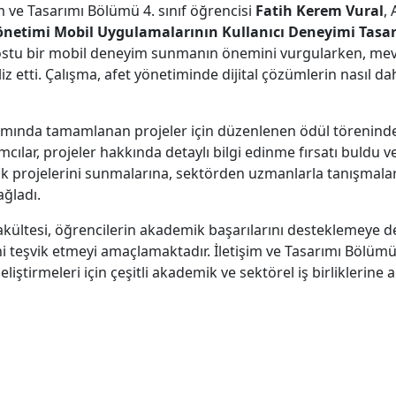
 ve Tasarımı Bölümü 4. sınıf öğrencisi
Fatih Kerem Vural
, 
Yönetimi Mobil Uygulamalarının Kullanıcı Deneyimi Tasa
dostu bir mobil deneyim sunmanın önemini vurgularken, mev
liz etti. Çalışma, afet yönetiminde dijital çözümlerin nasıl da
amında tamamlanan projeler için düzenlenen ödül töreninde
mcılar, projeler hakkında detaylı bilgi edinme fırsatı buldu ve
 projelerini sunmalarına, sektörden uzmanlarla tanışmalarına
ğladı.
kültesi, öğrencilerin akademik başarılarını desteklemeye dev
i teşvik etmeyi amaçlamaktadır. İletişim ve Tasarımı Bölümü 
eliştirmeleri için çeşitli akademik ve sektörel iş birliklerin